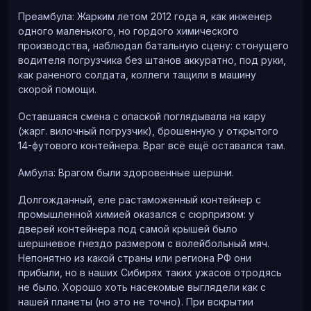
Преамбула: Жарким летом 2012 года я, как инженер
одного маленького, но гордого химического
производства, наблюдал батальную сцену: стонущего
водителя погрузчика без штанов аккуратно, под руки,
как раненого солдата, коллеги тащили в машину
скорой помощи.
Оставшаяся смена с опаской поглядывала на кару
(жарг. вилочный погрузчик), брошенную у открытого
14-футового контейнера. Враг всё ещё оставался там.
Амбула: Врагом были здоровенные шершни.
Долгожданный, еле растаможенный контейнер с
промышленной химией оказался с сюрпризом: у
дверей контейнера под самой крышей было
шершневое гнездо размером с волейбольный мяч.
Непонятно из какой страны или региона РФ они
прибыли, но в наших Сибирях таких ужасов отродясь
не было. Хорошо хоть насекомые выглядели как с
нашей планеты (но это не точно). При вскрытии