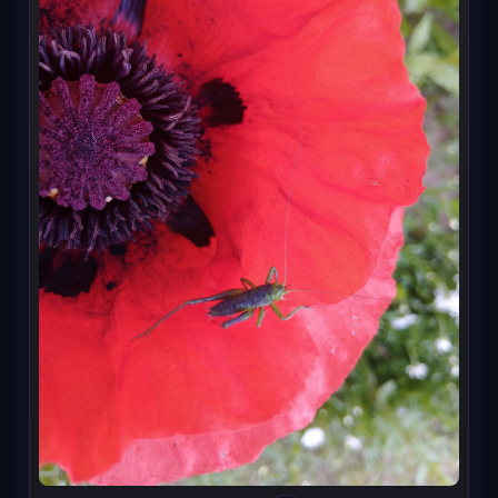
Был отфоткан, с восхищением всем показан и
отпущен))