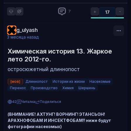
Жюльен тож с улитками
+
-
7
17
А тут муж решил съесть хоть что-то человеческое
g_ulyash
3 месяца назад
Подробности про это место позже будут)
Химическая история 13. Жаркое
лето 2012-го.
остросюжетный длиннопост
[моё]
Длиннопост
Истории из жизни
Насекомые
Перенос
Производство
Химия
Шершень
42
Читалка
Поделиться
(ВНИМАНИЕ! АХТУНГ! ВОРНИНГ! ЭТАНСЬОН!
АРАХНОФОБАМ И ИНСЕКТФОБАМ!! ниже будут
фотографии насекомых)