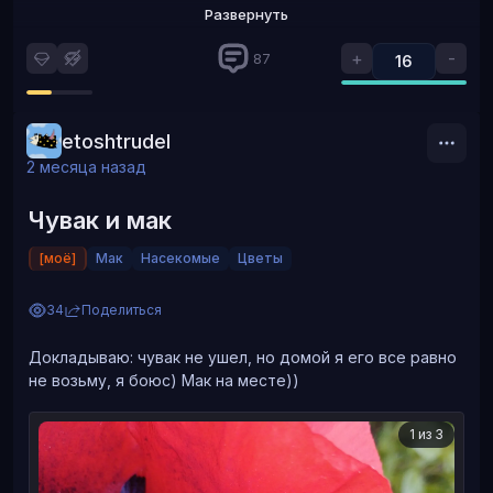
Развернуть
+
-
87
16
etoshtrudel
2 месяца назад
Чувак и мак
[моё]
Мак
Насекомые
Цветы
34
Поделиться
Докладываю: чувак не ушел, но домой я его все равно
не возьму, я боюс) Мак на месте))
1 из 3