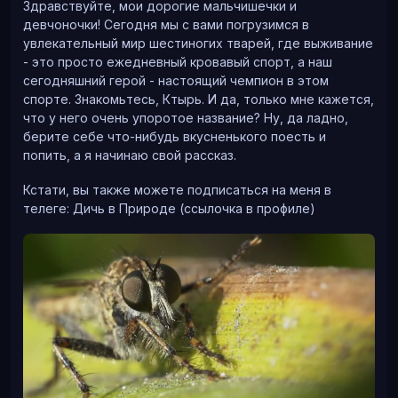
ненужной рекламой.
а у самок более округлое.
Здравствуйте, мои дорогие мальчишечки и
девчоночки! Сегодня мы с вами погрузимся в
- Это служба по борьбе с вредителями? У нас тут
увлекательный мир шестиногих тварей, где выживание
проблема
- это просто ежедневный кровавый спорт, а наш
сегодняшний герой - настоящий чемпион в этом
- ...
Пчел укуривала, чтобы они расслабились и не
спорте. Знакомьтесь, Ктырь. И да, только мне кажется,
агрессировали. В общем, мир, дружба, жвачка!
что у него очень упоротое название? Ну, да ладно,
- Шершни, шершни-убийцы
берите себе что-нибудь вкусненького поесть и
попить, а я начинаю свой рассказ.
- ...
Кстати, вы также можете подписаться на меня в
- Какие-то китайские. Полный контейнер. Травить
телеге: Дичь в Природе (ссылочка в профиле)
нельзя.
- ...
- Да, один уже в больнице, охранник не справляется,
производство встало, с воробья размером. Любые
деньги
- …
- Алло? Алло?