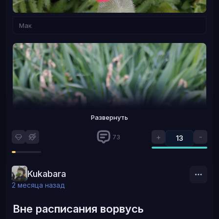
Мак
Развернуть
+
-
73
13
Kukabara
2 месяца назад
Вне расписания ворвусь