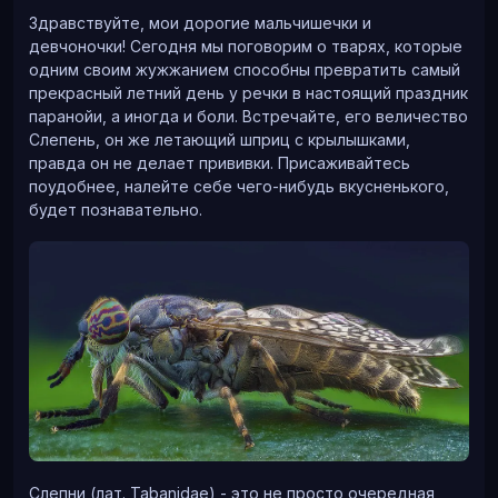
конец рабочего дня, все разъезжались по домам,
Здравствуйте, мои дорогие мальчишечки и
дачам и кабакам. Солнце палило нещадно, жара
девчоночки! Сегодня мы поговорим о тварях, которые
плавила мозги и они отказывались работать. Поэтому
одним своим жужжанием способны превратить самый
руководство попросило инженеров, мастеров и
прекрасный летний день у речки в настоящий праздник
начальников прибыть в свежем и трезвом уме в 7 утра
паранойи, а иногда и боли. Встречайте, его величество
на производство на субботнее экстренное совещание
Слепень, он же летающий шприц с крылышками,
для решения этой проблемы. Мы с радостью
правда он не делает прививки. Присаживайтесь
согласились (прикинули выплаты за сверхурочные и
поудобнее, налейте себе чего-нибудь вкусненького,
ненормированные часы, да ещё в выходной). Ну кроме
будет познавательно.
кладовщицы, у неё на даче «хомячок рожал».
Вневедомственному охраннику была поставлена
задача на ночь сторожить брошенную кару и открытый
контейнер, точнее не подпускать к ним людей, а
членистоногих тварей к людям. Охранник был
вооружён фонариком, не хотел становиться героем
фантастических боевиков, поэтому всю ночь в
прохладной лаборатории флиртовал с симпатичными
лаборантками в белых халатиках.
Слепни (лат. Tabanidae) - это не просто очередная