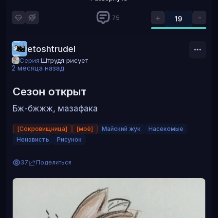
+
-
75
19
etoshtrudel
Серия:
Штрудя рисует
2 месяца назад
Сезон открыт
Бж-бжжж, мазафака
[Сокровищница]
[моё]
Майский жук
Насекомые
Ненависть
Рисунок
37
Поделиться