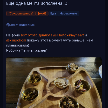
Ещё одна мечта исполнена :D
[Сокровищница]
[моё]
Еда
Насекомые
39
Поделиться
На фоне
вот этого диалога
@Thefoxinmyheart
и
@kimpokom
покажу этот момент чуть раньше, чем
планировала))
Ещё мак
Рубрика "птичья жрань"