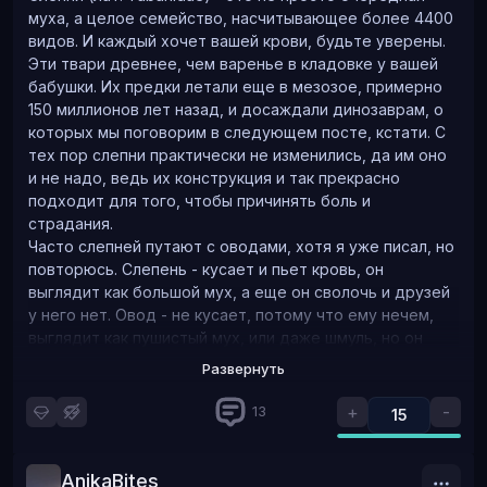
муха, а целое семейство, насчитывающее более 4400
видов. И каждый хочет вашей крови, будьте уверены.
Эти твари древнее, чем варенье в кладовке у вашей
бабушки. Их предки летали еще в мезозое, примерно
150 миллионов лет назад, и досаждали динозаврам, о
которых мы поговорим в следующем посте, кстати. С
тех пор слепни практически не изменились, да им оно
и не надо, ведь их конструкция и так прекрасно
подходит для того, чтобы причинять боль и
страдания.
из сети
Часто слепней путают с оводами, хотя я уже писал, но
повторюсь. Слепень - кусает и пьет кровь, он
выглядит как большой мух, а еще он сволочь и друзей
Контейнер с рассветом начал гудеть как реактивный
у него нет. Овод - не кусает, потому что ему нечем,
самолёт. Одиночные шершни разведывали местность
выглядит как пушистый мух, или даже шмуль, но он
вокруг и совершали провокации. Один случайно
откладывает личинок под кожу, в нос, кишки и т.д.
залетел в лабораторию, надышался парáми
Развернуть
животным (а иногда людям), так что он тоже сволочь,
растворителей и, потеряв бдительность, был
но не в моменте, а постфактум. Так что, если вас
героически пойман охранником и лаборантками в
+
-
13
15
укусили - это был слепень, а если из-под кожи полез
химическую коническую колбу.
червяк - это был овод. Сегодня мы говорим о первых,
Прибывшее в 7:00 руководство подвиг с поимкой не
ибо вторых я недавно уже разобрал.
AnikaBites