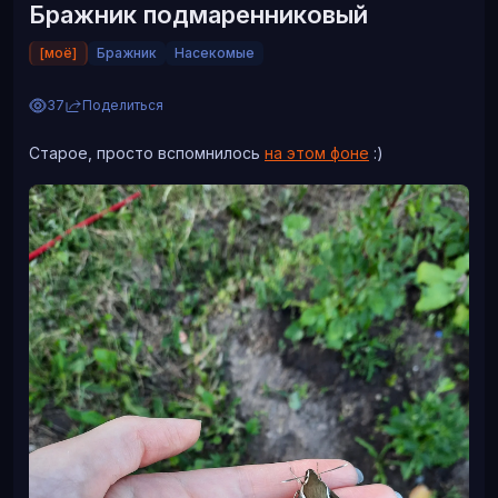
Бражник подмаренниковый
[моё]
Бражник
Насекомые
37
Поделиться
Старое, просто вспомнилось
на этом фоне
:)