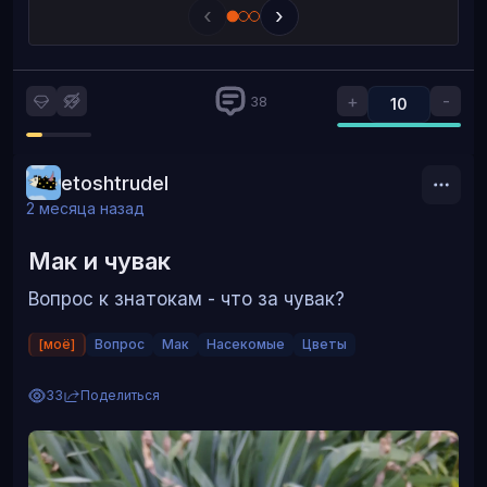
‹
›
+
-
38
10
etoshtrudel
2 месяца назад
Мак и чувак
Вопрос к знатокам - что за чувак?
[моё]
Вопрос
Мак
Насекомые
Цветы
33
Поделиться