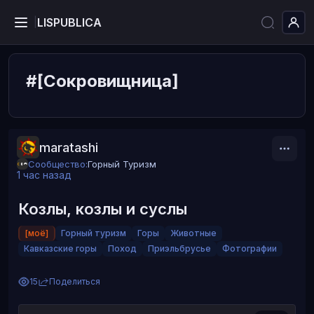
LISPUBLICA
|
#[Сокровищница]
maratashi
Сообщество:
Горный Туризм
1 час назад
Козлы, козлы и суслы
[моё]
Горный туризм
Горы
Животные
Кавказские горы
Поход
Приэльбрусье
Фотографии
15
Поделиться