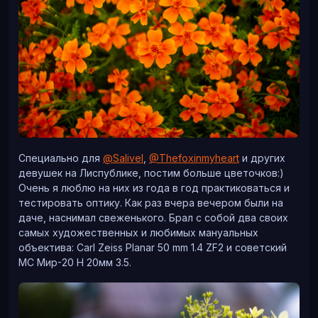
Машуша
Немного рысь
Специально для
@Salivel
,
@Thefoxinmyheart
и других
девушек на Лиспублике, постим больше цветочков:)
Очень я люблю на них из года в год практиковаться и
Эт так, из головы
тестировать оптику. Как раз вчера вечером были на
даче, наснимал свеженького. Брал с собой два своих
самых художественных и любимых мануальных
объектива: Carl Zeiss Planar 50 mm 1.4 ZF2 и советский
МС Мир-20 Н 20мм 3.5.