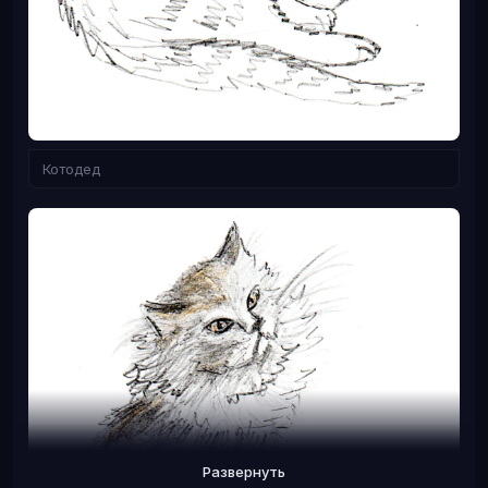
Котодед
Развернуть