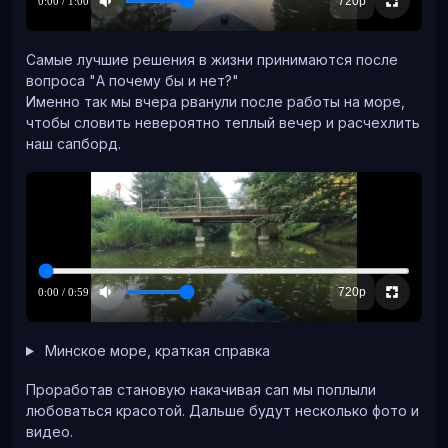
серьгам также паяется накладка+ блок кастов+
вставляется проволока и швенза.
Самые лучшие решения в жизни принимаются после
Выше писала про резинки, вот так тоже делать не
вопроса "А почему бы и нет?"
надо- работник до меня забыл вытащить воск из нее,
Именно так мы вчера рванули после работы на море,
за годы он превратился в крошево:
чтобы словить невероятно теплый вечер и расчехлить
наш сапборд.
Эту срань пришлось выколупывать пинцетом
осторожно, если рисунок повредить- брак.
Там всего лишь была вот такая мужская печатка:
Тут кольцо из двух половинок собирается, паяться
будет само кольцо на шинке, паяется накладка
большая на кольцо и круглый кастик под камень
Минское море, краткая справка
сверху. 4 точки пайки.
Проработав становую накачивая сап мы поплыли
А вот опять как не надо резинить:
любоваться красотой. Дальше будут несколько фото и
видео.