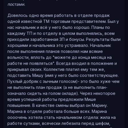
постам
и.
Сверху кольцо, посередине серьги, внизу кулон (я еще
Довелось одно время работать в отделе продаж
ушко потом довосковала в кулон, проебавси чуток).
одной известной ТМ торговым представителем. Был у
Вот столько нужно, чтобы собрать 4 изделия. Начнем
нас начальник и всё у него было хорошо. Планы по
сверху: размер кольца выставлен сразу в воске- это
каждому ТП и по отделу в целом выполнялись, всем
идеальный случай, если нужного размера нет (у меня
приходили заработанная ЗП и бонусы. Результаты были
лист заявки лежит справа, работаю по нему)- тогда
хорошими и начальника это устраивало. Начальник
смотрю в пределах полразмера: либо чуть больше
после выполнения планов позволял нам всякие
делаю, либо чуть меньше (чаще чуть меньше, потом в
вольности, вплоть до "можете до конца месяца на
металле можно либо растянуть на полразмера, либо
работе не появляться". Всегда входил в положение и
шкуркой снять чуть больше- надо смотреть на
прикрывал своих. Коллектив платил ему тем же,
модель, чтоб геометрию не повело). К кольцу будет
подставить Мишу (имя у него было соответствующее.
паяться в металле сначала один каст (там пазы на
Пухлый добряк с зычным голосом)- это было хуже чем
накладке и на ответке), потом сверху второй каст.
не выполнить план продаж (а не выполнить план-
означало сидеть на голом окладе). Через некоторое
время успешной работы предложили Мише
повышение. В качестве смены выбрал он Марину.
Марина в отделе работала больше всех. Марина
оооочень хотела стать начальником отдела: жила на
работе сутками, всячески лебезила перед шефом,