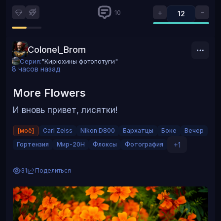
+
-
10
12
Colonel_Brom
Серия:
"Кирюхины фотопотуги"
8 часов назад
More Flowers
И вновь привет, лисятки!
Каменномостский красавчик
[моё]
Carl Zeiss
Nikon D800
Бархатцы
Боке
Вечер
+1
Гортензия
Мир-20Н
Флоксы
Фотография
31
Поделиться