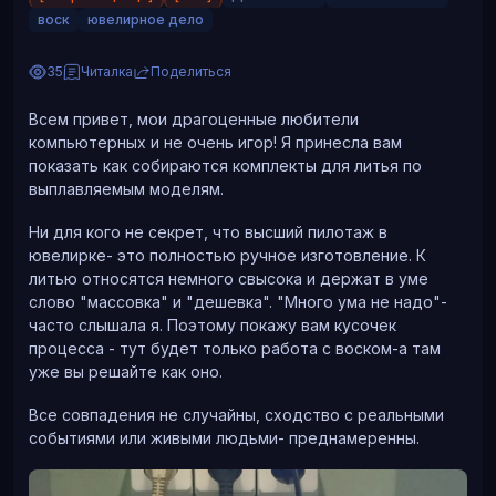
воск
ювелирное дело
35
Читалка
Поделиться
Всем привет, мои драгоценные любители
компьютерных и не очень игор! Я принесла вам
показать как собираются комплекты для литья по
Это, правда, не цветочек, но тоже симпатичновое
выплавляемым моделям.
Заодно хотел показать
@rammdarkfunny
что такое
Ни для кого не секрет, что высший пилотаж в
"Мыло на открытой дырке", ну или "художественное
ювелирке- это полностью ручное изготовление. К
размытое боке":)
литью относятся немного свысока и держат в уме
слово "массовка" и "дешевка". "Много ума не надо"-
часто слышала я. Поэтому покажу вам кусочек
процесса - тут будет только работа с воском-а там
Хотя, не очень люблю этот эффект, слишком уж
уже вы решайте как оно.
большой софт. Поэтому всё же лучше диафрагму
прикрывать.
Все совпадения не случайны, сходство с реальными
событиями или живыми людьми- преднамеренны.