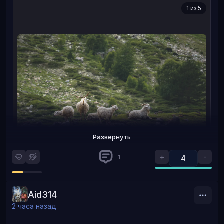
1 из 5
Развернуть
+
-
1
4
Aid314
‹
›
2 часа назад