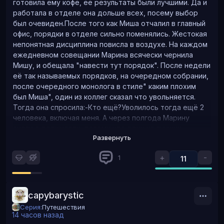
готовила ему кофе, её результаты были лучшими. Да и
работала в отделе она дольше всех, посему выбор
был очевиден.После того как Миша отчалил в главный
офис, порядки в отделе сильно поменялись. Жестокая
непонятная дисциплина повисла в воздухе. На каждом
ежедневном совещании Марина всячески чернила
Мишу, и обещала "навести тут порядок". После недели
её так называемых порядков, на очередном собрании,
после очередного монолога в стиле" каким плохим
был Миша", один из коллег сказал что увольняется.
Тогда она спросила:-Кто ещё?Уволилось тогда ещё 2
человека, включая меня. А через полгода Марину
сняли с должности, потому что один из лучших
Развернуть
отделов в регионе скатился на дно.На мой
субъективный взгляд, почему так собственно
+
-
1
11
получилось: отношения в коллективе строятся
разными путями. У кого то это жесткая дисциплина, у
кого-то это хорошие личные отношения. Очень важно
понимать, какая атмосфера царит в коллективе. И если
capybarystic
один человек строил отдел и подбирал людей исходя
Серия:
Путешествия
из соображений доверительных отношений, это не
14 часов назад
значит, что сложившийся коллектив сможет