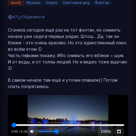
[моё]
Музыка
Озеро
Световое шоу
Фонтан
47
Поделиться
Это помолвочные кольца, то есть каст паяется к
шинке, все шкурится и обрабытывается борами для
Сгоняла сегодня ещё раз на тот фонтан, но снимать
передачи на другую точку производственного цикла-
начала уже сидя в первых рядах. Штош... Да, так он
закрепке камней. Лично я начинала не то, чтобы с
ближе - это очень красиво. Но это единственный плюс
похожих- а вот прям их делала. Ностальгия взяла- не
во всём этом :D
передать.
Часть гифками покажу. Ибо снимать его вблизи = шум.
Принесла вам еще показать серьги пуссеты. Или
И от воды, и от толпы людей. Но и видео тоже вшатаю
гвоздики их еще называют:
:D
В самом начале там ещё и уточки плавали)) Потом
Вдалеке виден город и слышен шум машин со МКАД
Каст и закрутка литьевые, к касту паяется проволока
спать попрятались.
(тянем сами ручками как для штифтовки швенз выше),
далее все обрабытывается шкурками и борами. Нюанс
именно пуссет как явления- там есть резьбовое
соединение. Резьбу нарезают также вручную.
Стандартный размер проволоки под пуссеты- 1.2мм.
Это значит, что закрутку сверлю 1.0 мм, метчик 1.2 мм
(сама резьба 0.2 получается).Плашка 1.2 мм.