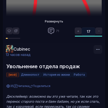
Развернуть
+
-
71
17
Cubinec
13 часов назад
Увольнение отдела продаж
[моё]
Длиннопост
История из жизни
Работа
Сбер пиздеть не будет
35
Читалка
Поделиться
Дисклеймер: возможно вы это уже читали, так как это
перенос старого поста и баян бабаян, но уж если спать,
так с королевой, если переезжать, так со своими