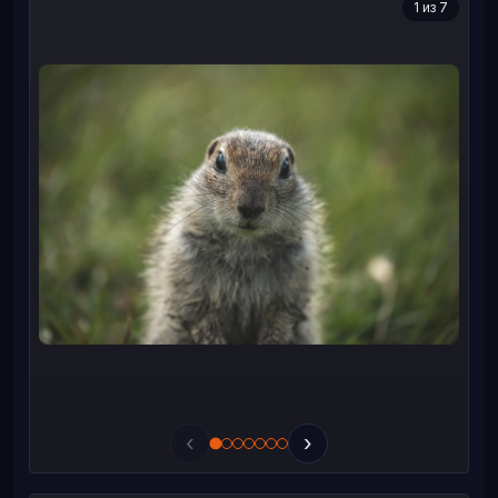
1 из 7
‹
›