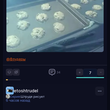
@Флудеры
+
-
34
7
etoshtrudel
Серия:
Штрудя рисует
6 часов назад