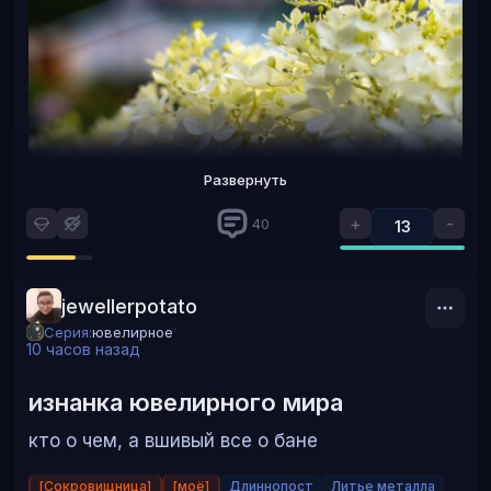
Развернуть
+
-
40
13
Сначала фото с полтинника. Так как на дворе был уже
вечер, а значит мало света, открыл диафрагму на всю
jewellerpotato
катушку.
Серия:
ювелирное
10 часов назад
изнанка ювелирного мира
кто о чем, а вшивый все о бане
[Сокровищница]
[моё]
Длиннопост
Литье металла