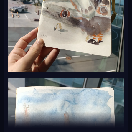
Кулон в этой модели не предусмотрен (спасибо,
блядь), его можно сделать из серьги- поджать штырек
об бор и запаять, также паяется подвижное ушко. Ну и
не забыть запаять накладку, сверху каст- как на
кольце и серьгах. Отвечу сразу любопытным- да все
надо сделать одинаково.
Огромное значение для качества восковок играет
резинка. Тут тоже может быть больно. Вот так не
делайте, это не удобно в работе и занимает много
времени на доведение до приемлемого состояния:
Иногда встречаются в работе вот такие резинки "с
пробкой":
Это сложная вундервафля только на первый взгляд,
есть секрет: тяните пробку одним движением и всегда
сначала. Сначала ее- потом все остальное, если вам
советуют обратное- перед вами враг и желательно
его грозно обоссать. Там ничего страшного не лежало,