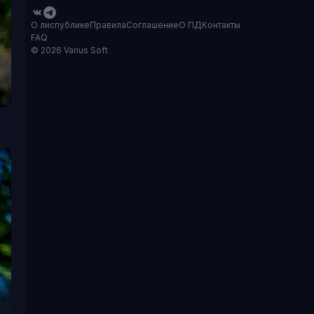
О лиспублике
Правила
Соглашение
О ПД
Контакты
FAQ
© 2026 Varius Soft