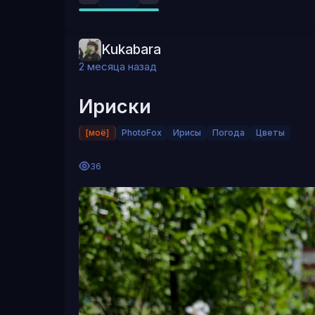
Kukabara
2 месяца назад
Ириски
[моё]
PhotoFox
Ирисы
Погода
Цветы
36
И немножко жужжащих тружениц:)
@kimpokom
простительно, у меня только широкоугольный 
Кто посмотрел - тому спасибо за внимание:)