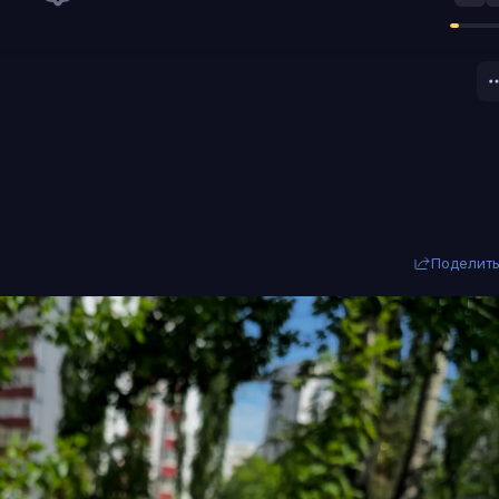
Поделит
у меня не такие шикарные крупные планы как у тебя, но мне
объектив с собой был:)