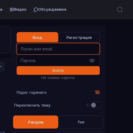
а
Видео
Обсуждаемое
Вход
Регистрация
Войти
Не помню пароль
15
Порог горячего
☾
Переключить тему
Рандом
Топ
ься