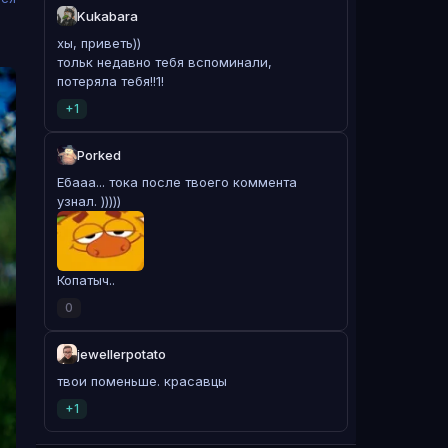
Kukabara
хы, приветь))
тольк недавно тебя вспоминали,
потеряла тебя!!1!
+1
Porked
Ебааа... тока после твоего коммента
узнал. )))))
Копатыч..
0
jewellerpotato
твои поменьше. красавцы
+1