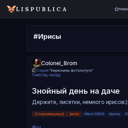
LISPUBLICA
Ново
#Ирисы
Colonel_Brom
Серия:
"Кирюхины фотопотуги"
1 месяц назад
Знойный день на даче
Держите, лисятки, немного ирисов:)
[Сокровищница]
[моё]
Nikon D800
Ирисы
Л
34