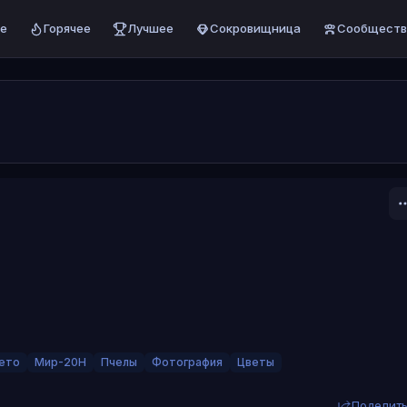
е
Горячее
Лучшее
Сокровищница
Сообществ
ето
Мир-20Н
Пчелы
Фотография
Цветы
Поделит