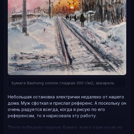
Бумага Baohong хлопок гладкая 300 г/м2, акварель
Небольшая остановка электрички недалеко от нашего
дома. Муж сфоткал и прислал референс. А поскольку он
очень радуется всегда, когда я рисую по его
референсам, то я нарисовала эту работу.
Почти победила гладкую бумагу, всего один косяк по
вине бумаги (по вине рук из жопы косяков конечно