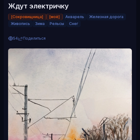
Ждут электричку
[Сокровищница]
[моё]
Акварель
Железная дорога
Живопись
Зима
Рельсы
Снег
54
Поделиться