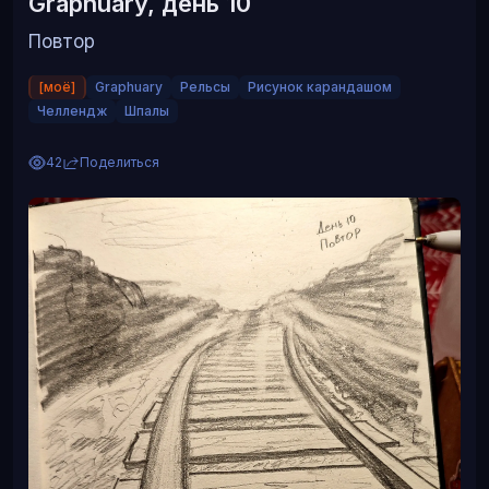
Graphuary, день 10
Повтор
[моё]
Graphuary
Рельсы
Рисунок карандашом
Челлендж
Шпалы
42
Поделиться