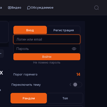
а
Видео
Обсуждаемое
Вход
Регистрация
Войти
Не помню пароль
х
14
Порог горячего
☾
Переключить тему
ь
Рандом
Топ