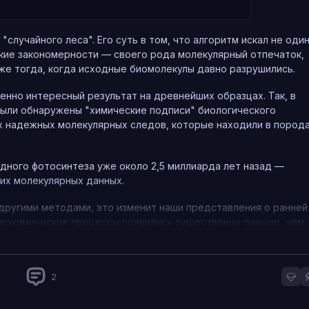
е. Возможно, цивилизации используют другие каналы связи, их
 не заинтересованы в излучении сигналов в космос. Зато тепе
случайного леса". Его суть в том, что алгоритм искал не оди
ские закономерности — своего рода молекулярный отпечаток,
же тогда, когда исходные биомолекулы давно разрушились.
нно интересный результат на древнейших образцах. Так, в
были обнаружены "химические подписи" биологического
х надежных молекулярных следов, которые находили в пород
одного фотосинтеза уже около 2,5 миллиарда лет назад —
их молекулярных данных.
другими методами, это изменит наши представления о ранней
биохимические процессы появились существенно раньше, чем
а быстрее и эффективнее.
2