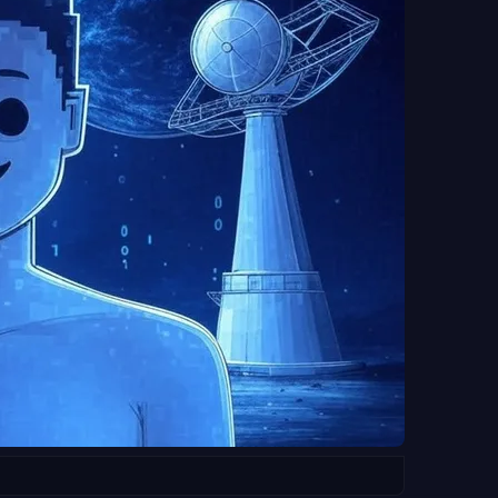
ескими сочетаниями, которые человеческий глаз просто не
 уже в обозримом будущем поиск следов внеземной жизни
ных пилотируемых миссий — и даже без доставки образцов на
химию других миров на месте, главная задача будет сводитьс
ы уже хорошо научились справляться.
работа не останавливается. Каждый отсеянный сигнал сужает
х наблюдений. Телескопы продолжают работу, алгоритмы
читься к анализу данных. Галактика велика, и следующие
ину.