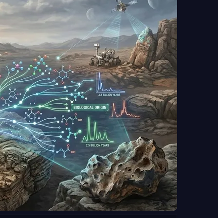
нные. Они позволяют оценить верхнюю границу
ций: не чаще одной на 16 тысяч звёзд в радиусе 20 тысяч