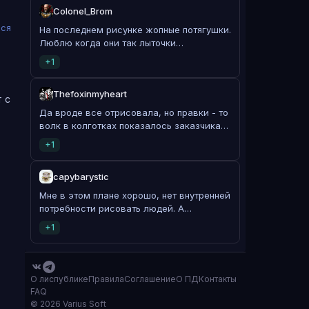
Colonel_Brom
ься
На последнем рисунке жопные потягушки.
Люблю когда они так лыточки
оттопыривают!
+1
Thefoxinmyheart
 с
Да вроде все отрисовала, но правки - то
волк в колготках показалось заказчикам,
то еще что то, а сегодня до меня дошло
+1
что я ему вообще хвост забыла
нарисовать 🤦♀️
capybarystic
Мне в этом плане хорошо, нет внутренней
потребности рисовать людей. А
капибарью анатомию и приврать можно,
+1
они толстенькие и пушистые )))
О лиспублике
Правила
Соглашение
О ПД
Контакты
FAQ
© 2026 Varius Soft