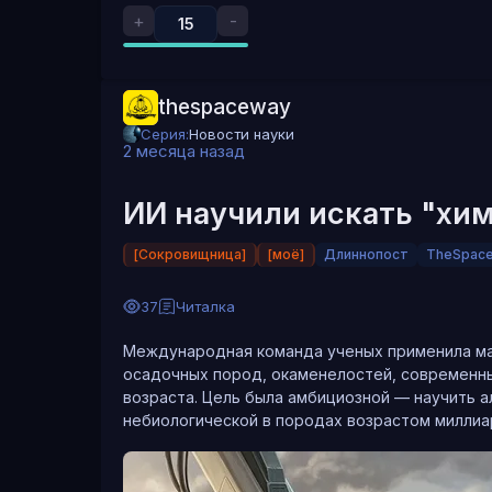
+
-
15
thespaceway
Серия:
Новости науки
2 месяца назад
ИИ научили искать "хи
[Сокровищница]
[моё]
Длиннопост
TheSpac
37
Читалка
На деле всё оказалось иначе. Из примерно ст
Международная команда ученых применила ма
давали спутники, военные радары, сотовые в
осадочных пород, окаменелостей, современн
помех, оставшиеся 0,5% вручную проверили у
возраста. Цель была амбициозной — научить 
объёме космоса искусственных радиосигналов
небиологической в породах возрастом миллиа