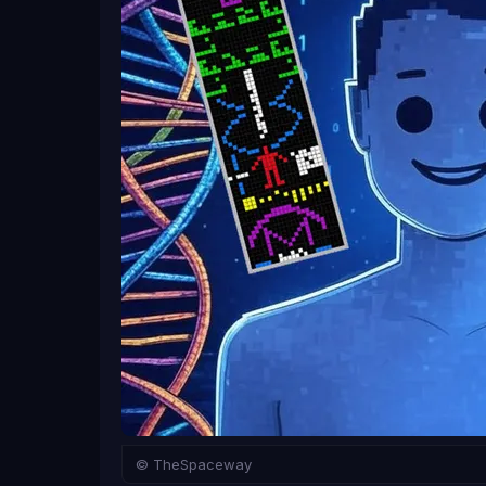
очевидными признаками, а со сложными химич
увидит.
Мы стоим на пороге революционного события:
сможет обойтись без безумно дорогих и опас
Землю. Если машина научится надежно читать 
к доставке оборудования к цели — а с этим м
Пока «привета» из космоса не поступило, но 
область поиска и уточняет параметры будущи
обновляются, а любой желающий может подклю
десятилетия наблюдений могут изменить карт
Источник:
arxiv.org
© TheSpaceway