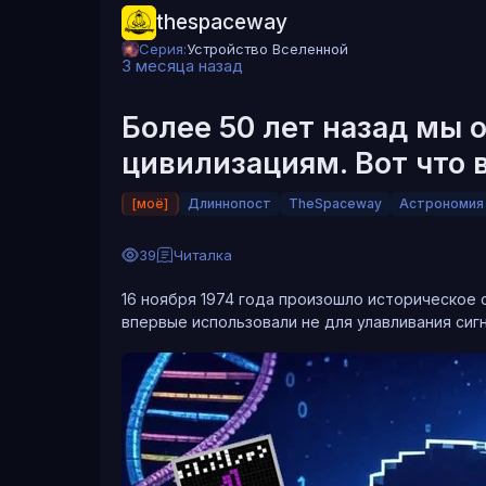
thespaceway
Серия:
Устройство Вселенной
Проект давно вышел за рамки академической 
3 месяца назад
40 тысяч добровольцев: каждый может оценит
новые модели машинного обучения, чтобы бы
Более 50 лет назад мы
аномалий. За время работы через группу прош
научной карьеры.
цивилизациям. Вот что 
[моё]
Длиннопост
TheSpaceway
Астрономия
39
Читалка
16 ноября 1974 года произошло историческое
впервые использовали не для улавливания сигн
© carnegiescience.edu
И, конечно, если метод докажет свою эффекти
алгоритмы могут пригодиться при изучении ма
Энцелада и Титана прямо на месте. В поиске б