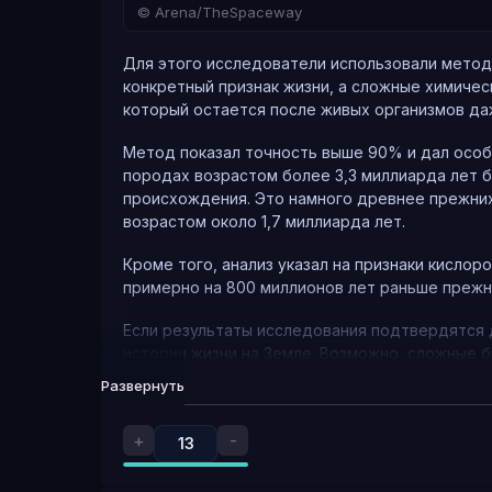
© Arena/TheSpaceway
световых лет. Это не доказывает их отсутстви
передатчики слабее, чем мы ожидаем, или они
поиски можно вести более адресно.
Для этого исследователи использовали метод "
конкретный признак жизни, а сложные химиче
который остается после живых организмов да
Метод показал точность выше 90% и дал особе
породах возрастом более 3,3 миллиарда лет 
происхождения. Это намного древнее прежни
возрастом около 1,7 миллиарда лет.
Кроме того, анализ указал на признаки кислор
примерно на 800 миллионов лет раньше прежн
Если результаты исследования подтвердятся 
истории жизни на Земле. Возможно, сложные 
считалось, а эволюция на молодой планете шл
Развернуть
+
-
13