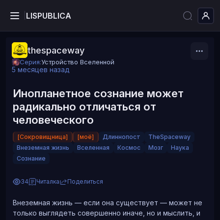
LISPUBLICA
|
thespaceway
Серия:
Устройство Вселенной
5 месяцев назад
Инопланетное сознание может
радикально отличаться от
человеческого
[Сокровищница]
[моё]
Длиннопост
TheSpaceway
Внеземная жизнь
Вселенная
Космос
Мозг
Наука
Сознание
34
Читалка
Поделиться
Внеземная жизнь — если она существует — может не
только выглядеть совершенно иначе, но и мыслить, и