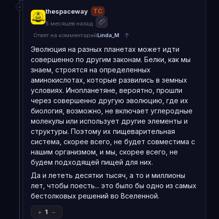
−
thespaceway
ТС
Одна из версий предполагает, что сознание может
5 месяцев назад
"возникать" в любой достаточно сложной системе —
↑
Ответ на комментарий
Linda_M
биологической или небиологической, — даже если для
человека его форма будет трудно узнаваемой или
Эволюция на разных планетах может идти
вовсе неуловимой.
совершенно по другим законам. Белки, как мы
знаем, строятся на определенных
Согласно другой точке зрения, сознание
аминокислотах, которые развились в земных
действительно может быть следствием усложнения
условиях. Инопланетяне, вероятно, прошли
мозга — но у людей и у гипотетических разумных
через совершенно другую эволюцию, где их
инопланетян оно способно различаться настолько
биология, возможно, не включает углеродные
радикально, что, даже глядя в одну и ту же сторону,
молекулы или использует другие элементы и
мы будем видеть разные картины. Наши способы
структуры. Поэтому их пищеварительная
интерпретации реальности могут оказаться столь
система, скорее всего, не будет совместима с
несопоставимыми, что какое-либо взаимопонимание
нашим организмом, и мы, скорее всего, не
станет попросту невозможным.
будем подходящей пищей для них.
Да и лететь десятки тысяч, а то и миллионы
лет, чтобы поесть... это было бы одно из самых
бестолковых решений во Вселенной.
+
−
1