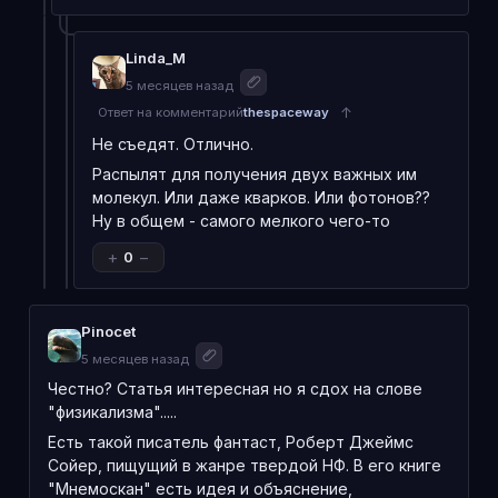
Linda_M
5 месяцев назад
↑
Ответ на комментарий
thespaceway
Не съедят. Отлично.
Распылят для получения двух важных им
молекул. Или даже кварков. Или фотонов??
Ну в общем - самого мелкого чего-то
© Grok/TheSpaceway
+
−
0
Третья гипотеза допускает, что внеземной разум
может иметь искусственное происхождение: он мог
появиться благодаря прогрессивным
Pinocet
предшественникам, которые не просто приняли роль
5 месяцев назад
моста между биологической и синтетической жизнью,
Честно? Статья интересная но я сдох на слове
но и сыграли ее блестяще. Тогда искусственное
"физикализма".....
сознание могло бы принимать формы, совершенно не
похожие на живые организмы: от независимых друг от
Есть такой писатель фантаст, Роберт Джеймс
друга единиц до распределенных "нетвердых"
Сойер, пищущий в жанре твердой НФ. В его книге
структур — своего рода модернизированной нервной
"Мнемоскан" есть идея и объяснение,