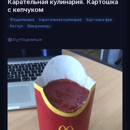
Карательная кулинария. Картошка
с кепчуком
Флудилиншна
Карательная кулинария
Картошка фри
Кетчуп
Макдоналдс
41
Поделиться