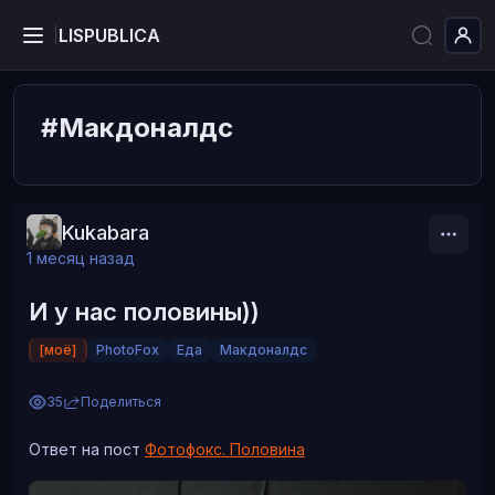
LISPUBLICA
|
#Макдоналдс
Kukabara
1 месяц назад
И у нас половины))
[моё]
PhotoFox
Еда
Макдоналдс
35
Поделиться
Ответ на пост
Фотофокс. Половина