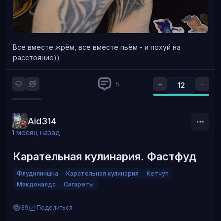
Все вместе жрём, все вместе пьём - и похуй на
расстояние))
+
-
5
12
Aid314
1 месяц назад
Карательная кулинария. Фастфуд
Флудилиншна
Карательная кулинария
Кетчуп
Макдоналдс
Сигареты
39
Поделиться