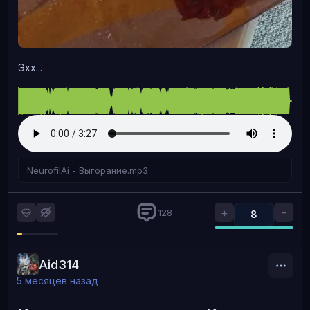
Эхх...
NeurofilAi - Выгорание.mp3
+
-
128
8
Aid314
5 месяцев назад