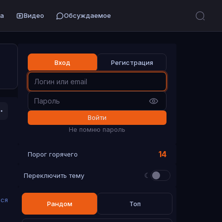
а
Видео
Обсуждаемое
Вход
Регистрация
Войти
Не помню пароль
14
Порог горячего
☾
Переключить тему
ься
Рандом
Топ