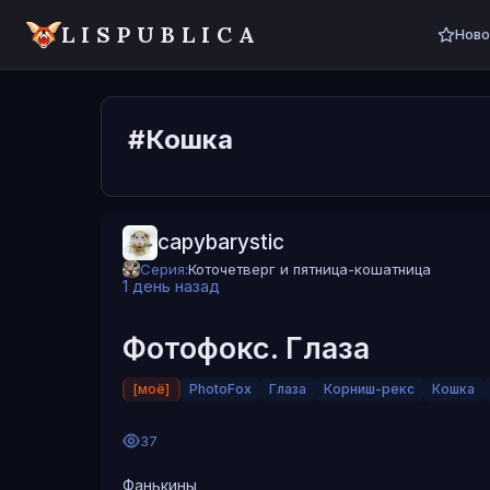
LISPUBLICA
Ново
#Кошка
capybarystic
Серия:
Коточетверг и пятница-кошатница
1 день назад
Фотофокс. Глаза
[моё]
PhotoFox
Глаза
Корниш-рекс
Кошка
37
Фанькины