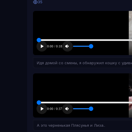
35
Идя домой со смены, я обнаружил кошку с удив
А это черненькая Плясунья и Лиза..