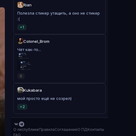
Rian
Полезла стикер утащить, а оно не стикер
:(
+1
Colonel_Brom
Чёт как-то...
0
Kukabara
мой просто ещё не созрел)
+2
О лиспублике
Правила
Соглашение
О ПД
Контакты
FAQ