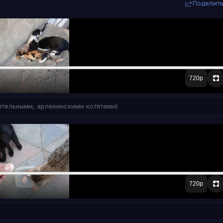
Поделит
ительными, арлекинскими котятами)