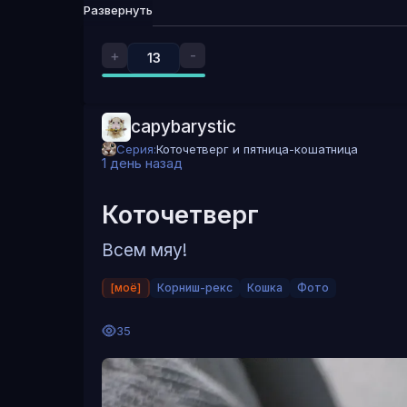
Развернуть
+
-
13
capybarystic
Серия:
Коточетверг и пятница-кошатница
1 день назад
Коточетверг
Всем мяу!
[моё]
Корниш-рекс
Кошка
Фото
35