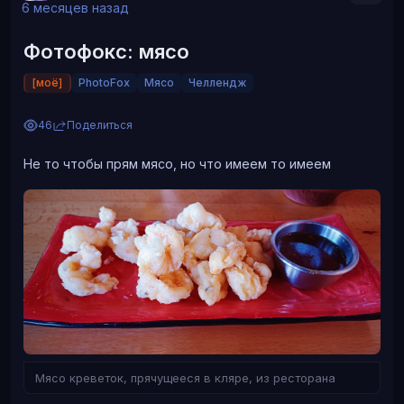
6 месяцев назад
Фотофокс: мясо
[моё]
PhotoFox
Мясо
Челлендж
46
Поделиться
Не то чтобы прям мясо, но что имеем то имеем
Не могла обойтись без отсылки на один из моих
любимых фильмов. А так да, кассеты и винил -
фундамент
Мясо креветок, прячущееся в кляре, из ресторана