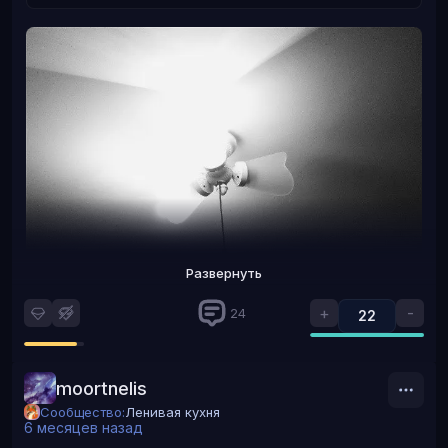
Развернуть
+
-
24
22
moortnelis
Творец (или тварина (укр.)):
Сообщество:
Ленивая кухня
6 месяцев назад