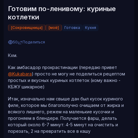
А благодаря тому, что я попросила повесить эту штуку
@Pinocet
стул, говоришь, подрал)
петлёй вниз я и подружилась с соседкой
Готовим по-ленивому: куриные
котлетки
[Сокровищница]
[моё]
Готовка
Кухня
50
Поделиться
Кхм.
Как амбасадор прокрастинации (передаю привет
@Kukabara
) просто не могу не поделиться рецептом
простых и вкусных куриных котлеток (кому важно -
КБЖУ шикарное)
Итак, изначально нам свыше дан был кусок куриного
филе, которое мы благополучно очищаем от жирка и
всякого лишнего, режем на маленькие кусочки и
прогоняем в блендере. Получается фарш, делать
который около 6-7 минут: 4-5 минут на очистить и
порезать, 2 на превратить все в кашу