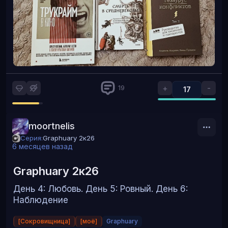
+
-
19
17
moortnelis
Серия:
Graphuary 2к26
6 месяцев назад
Graphuary 2к26
День 4: Любовь. День 5: Ровный. День 6:
Наблюдение
[Сокровищница]
[моё]
Graphuary