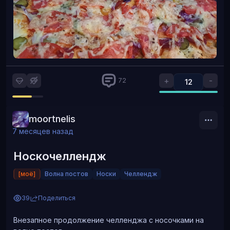
+
-
72
12
moortnelis
7 месяцев назад
Носкочеллендж
[моё]
Волна постов
Носки
Челлендж
39
Поделиться
Внезапное продолжение челленджа с носочками на