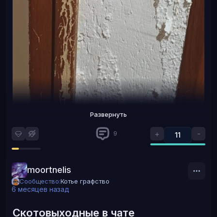
Развернуть
+
-
9
11
moortnelis
Сообщество:
Котье графство
6 месяцев назад
Скотовыходные в чате