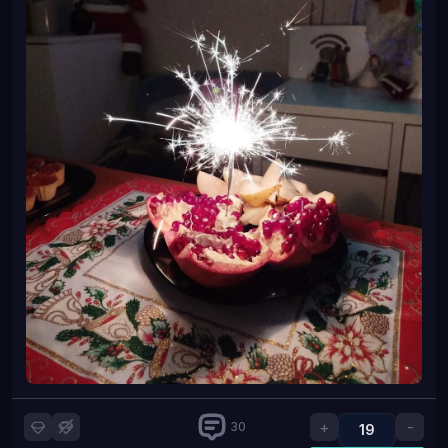
И мои)
+
-
30
19