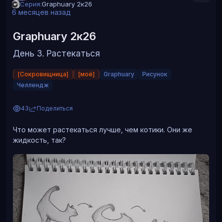
Серия:
Graphuary 2к26
6 месяцев назад
Graphuary 2к26
День 3. Растекаться
[Сокровищница]
[моё]
Graphuary
Рисунок
Челлендж
Ситуация жизненная, ноги короткие, штаны длинные
43
Поделиться
День 6. Наблюдение
Что может растекаться лучше, чем котики. Они же
жидкость, так?