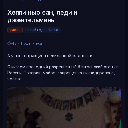
Хеппи нью еан, леди и
джентельмены
[моё]
Новый Год
Фото
43
Поделиться
А у нас аттракцион невиданной жадности
Сжигаем последний разрешенный бенгальский огонь в
России. Товарищ майор, запрещенка ликвидирована,
честно