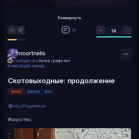
Хот-дог прячет в себе сосиску, которая прячет в себе
Развернуть
мясо
+
-
10
14
moortnelis
Сообщество:
Котье графство
6 месяцев назад
Скотовыходные: продолжение
[моё]
Декор
Кот
40
Поделиться
Искусство: