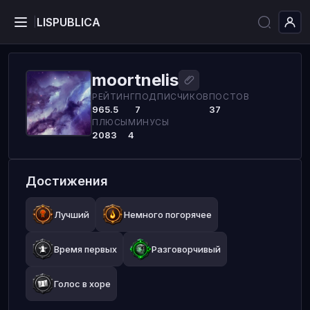
LISPUBLICA
|
moortnelis
РЕЙТИНГ
ПОДПИСЧИКОВ
ПОСТОВ
965.5
7
37
ПЛЮСЫ
МИНУСЫ
2083
4
Достижения
Лучший
Немного погорячее
Время первых
Разговорчивый
Голос в хоре