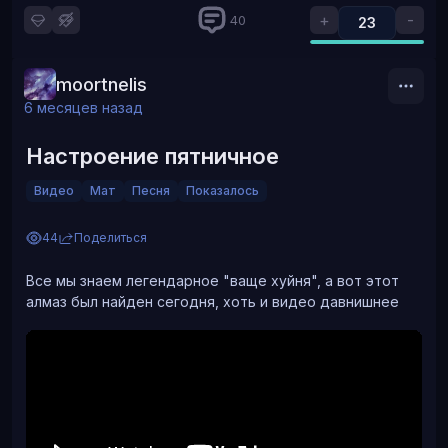
Я использую такое, но вообще по специям каждый сам
+
-
40
23
себе буратино, кто что хочет тот и добавляет. Я
1 из 2
остановилась на сухом чесноке, специях для курицы и
перце. Так же обязательно крахмал и муки примерно
moortnelis
одинаково
6 месяцев назад
Настроение пятничное
Видео
Мат
Песня
Показалось
44
Поделиться
Все мы знаем легендарное "ваще хуйня", а вот этот
алмаз был найден сегодня, хоть и видео давнишнее
Крахмал - 10 грамм, мука - 13 грамм, соль около 7
‹
›
грамм, специи не считала, там немного