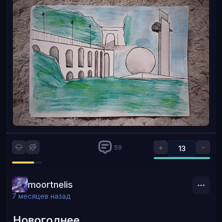
+
-
59
13
moortnelis
7 месяцев назад
Новогоднее