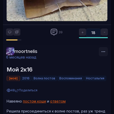
+
-
39
18
moortnelis
6 месяцев назад
Мой 2к16
[моё]
2016
Волна постов
Воспоминания
Ностальгия
48
Поделиться
Навеяно
постом коши
и
ответом
Решила присоединиться к волне постов, раз уж тренд