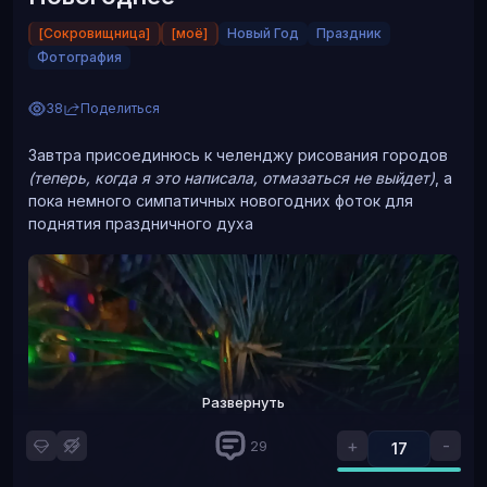
[Сокровищница]
[моё]
Новый Год
Праздник
Фотография
38
Поделиться
Завтра присоединюсь к челенджу рисования городов
(теперь, когда я это написала, отмазаться не выйдет)
, а
пока немного симпатичных новогодних фоток для
поднятия праздничного духа
Развернуть
+
-
29
17