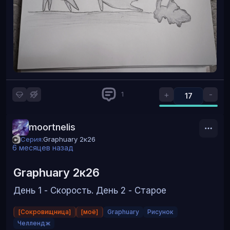
+
-
1
17
moortnelis
Основано тоже на реальных событиях. Не хватает
Серия:
Graphuary 2к26
звука цоканья. Птица сидит уже минут 10, почистила
6 месяцев назад
крылышки. Продолжаем наблюдение
Graphuary 2к26
День 1 - Скорость. День 2 - Старое
[Сокровищница]
[моё]
Graphuary
Рисунок
Челлендж