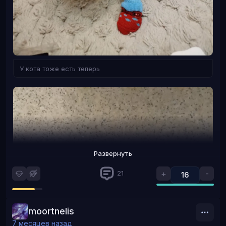
У кота тоже есть теперь
Развернуть
+
-
21
16
moortnelis
7 месяцев назад